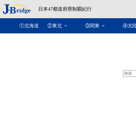
コ
日本47都道府県制覇紀行
ン
テ
ン
①北海道
②東北
③関東
④北
ツ
へ
ス
キ
ッ
プ
結
果
な
し