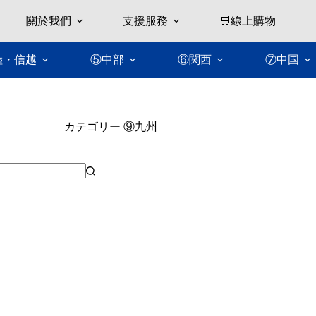
關於我們
支援服務
🛒線上購物
陸・信越
⑤中部
⑥関西
⑦中国
カテゴリー
⑨九州