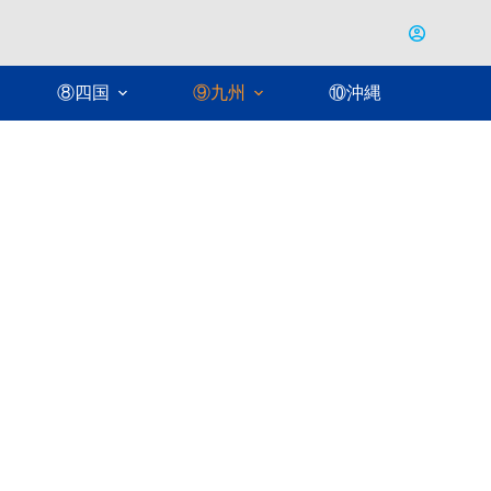
⑧四国
⑨九州
⑩沖縄